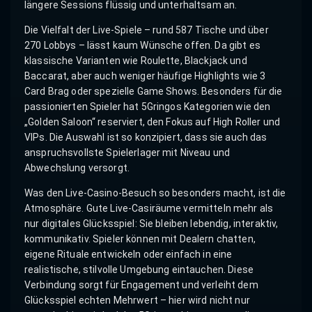
längere Sessions flüssig und unterhaltsam an.
Die Vielfalt der Live-Spiele – rund 587 Tische und über
270 Lobbys – lässt kaum Wünsche offen. Da gibt es
klassische Varianten wie Roulette, Blackjack und
Baccarat, aber auch weniger häufige Highlights wie 3
Card Brag oder spezielle Game Shows. Besonders für die
passionierten Spieler hat 5Gringos Kategorien wie den
„Golden Saloon“ reserviert, den Fokus auf High Roller und
VIPs. Die Auswahl ist so konzipiert, dass sie auch das
anspruchsvollste Spielerlager mit Niveau und
Abwechslung versorgt.
Was den Live-Casino-Besuch so besonders macht, ist die
Atmosphäre. Gute Live-Casiräume vermitteln mehr als
nur digitales Glücksspiel: Sie bleiben lebendig, interaktiv,
kommunikativ. Spieler können mit Dealern chatten,
eigene Rituale entwickeln oder einfach in eine
realistische, stilvolle Umgebung eintauchen. Diese
Verbindung sorgt für Engagement und verleiht dem
Glücksspiel echten Mehrwert – hier wird nicht nur