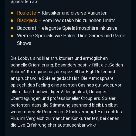
Spielarten ab:
Roulette
– Klassiker und diverse Varianten
Blackjack
– vom low stake bis zu hohen Limits
Baccarat – elegante Spielatmosphäre inklusive
Weitere Specials wie Poker, Dice Games und Game
Shows
Die Lobbys sind klar strukturiert und ermöglichen
schnelle Orientierung. Besonders positiv fällt die „Golden
Saloon“-Kategorie auf, die speziell für High Roller und
anspruchsvolle Spieler gedacht ist. Die Atmosphäre
spiegelt das Feeling eines echten Casinos gut wider, vor
allem dank hochwertiger Videoqualität, flüssiger
Übertragungen und professioneller Croupiers. Spieler
berichten, dass die Stimmung spannend bleibt, selbst
wenn man viele Runden am Stück verbringt – ein echtes
Plus im Vergleich zu manchen Konkurrenten, bei denen
die Live-Erfahrung eher austauschbar wirkt.