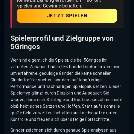
Keine Einzahlung erforderlich – sofort
spielen und Gewinne behalten.
JETZT SPIELEN
Spielerprofil und Zielgruppe von
5Gringos
Wer sind eigentlich die Spieler, die bei 5Gringos ihr
virtuelles Zuhause finden? Es handelt sich in erster Linie
um erfahrene, geduldige Grinder, die keine schnellen
Glückstreffer suchen, sondern auf langfristige
Performance und nachhaltigen Spielspaß setzen. Dieser
Spielertyp glänzt durch Disziplin und Ausdauer: Sie
wissen, dass sich Strategie und Routine auszahlen, nicht
bloß hektisches Setzen und Hoffen. Statt aufs schnelle
große Geld zu wetten, behalten sie ihre Einsätze unter
Kontrolle und freuen sich über stetige Fortschritte.
Grinder zeichnen sich durch genaue Spielanalysen aus,