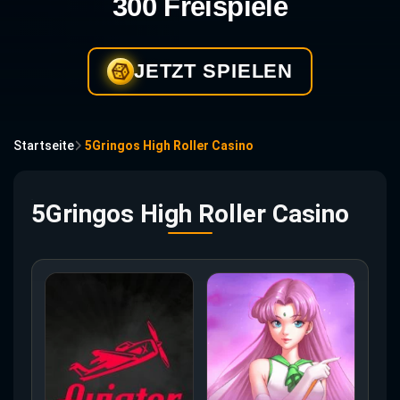
300 Freispiele
JETZT SPIELEN
Startseite
5Gringos High Roller Casino
5Gringos High Roller Casino