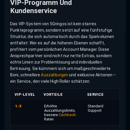
VIP-Programm Und
Kundenservice
Das VIP-System von 5Gringos ist kein starres
Punkteprogramm, sondern setzt auf eine fünfstufige
Struktur, die sich automatisch durch das Spielvolumen
entfaltet. Wer es auf die höheren Ebenen schafft,
profitiert vom persönlichen Account Manager. Diese
Ansprechpartner sind nicht nur nette Extras, sondern
echte Linien zur Problemlösung und individuellen
Betreuung. Sie kümmern sich um maßgeschneiderte
Boni, schnellere
Auszahlungen
und exklusive Aktionen –
ein Service, den viele High Roller schätzen.
VIP-LEVEL
VORTEILE
SERVICE
1-3
Erhöhte
Standard
Auszahlungslimits,
Support
bessere
Cashback
-
Raten