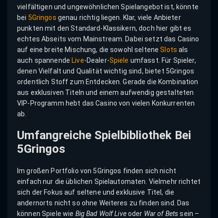
vielfältigen und ungewöhnlichen Spielangebot ist, könnte
bei
5Gringos
genau richtig liegen. Klar, viele Anbieter
punkten mit den Standard-Klassikern, doch hier gibt es
echtes Abseits vom Mainstream. Dabei setzt das Casino
auf eine breite Mischung, die sowohl seltene
Slots
als
auch spannende
Live
-Dealer-
Spiele
umfasst. Für Spieler,
denen Vielfalt und Qualität wichtig sind, bietet 5Gringos
ordentlich Stoff zum Entdecken. Gerade die Kombination
aus exklusiven Titeln und einem aufwendig gestalteten
VIP-Programm hebt das Casino von vielen Konkurrenten
ab.
Umfangreiche Spielbibliothek Bei
5Gringos
Im großen Portfolio von 5Gringos finden sich nicht
einfach nur die üblichen Spielautomaten. Vielmehr richtet
sich der Fokus auf seltene und exklusive Titel, die
andernorts nicht so ohne Weiteres zu finden sind. Das
können Spiele wie
Big Bad Wolf Live
oder
War of Bets
sein –