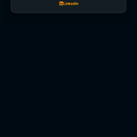
LinkedIn