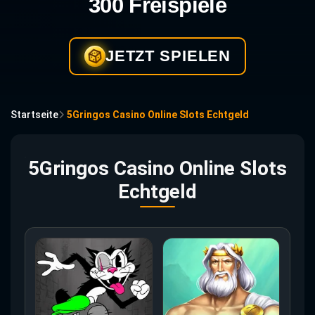
300 Freispiele
JETZT SPIELEN
Startseite
5Gringos Casino Online Slots Echtgeld
5Gringos Casino Online Slots
Echtgeld