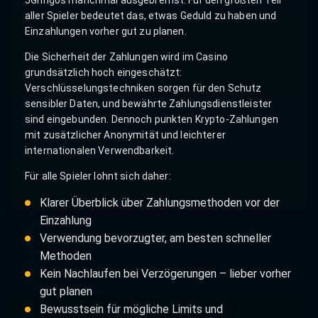
5Gringos manchmal ausgebremst. Für den größten Teil
aller Spieler bedeutet das, etwas Geduld zu haben und
Einzahlungen vorher gut zu planen.
Die Sicherheit der Zahlungen wird im Casino
grundsätzlich hoch eingeschätzt:
Verschlüsselungstechniken sorgen für den Schutz
sensibler Daten, und bewährte Zahlungsdienstleister
sind eingebunden. Dennoch punkten Krypto-Zahlungen
mit zusätzlicher Anonymität und leichterer
internationalen Verwendbarkeit.
Für alle Spieler lohnt sich daher:
Klarer Überblick über Zahlungsmethoden vor der
Einzahlung
Verwendung bevorzugter, am besten schneller
Methoden
Kein Nachlaufen bei Verzögerungen – lieber vorher
gut planen
Bewusstsein für mögliche Limits und