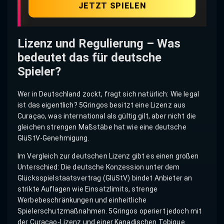
JETZT SPIELEN
Lizenz und Regulierung – Was
bedeutet das für deutsche
Spieler?
Wer in Deutschland zockt, fragt sich natürlich: Wie legal
ist das eigentlich? 5Gringos besitzt eine Lizenz aus
Curaçao, was international als gültig gilt, aber nicht die
gleichen strengen Maßstäbe hat wie eine deutsche
GlüStV-Genehmigung.
Im Vergleich zur deutschen Lizenz gibt es einen großen
Unterschied: Die deutsche Konzession unter dem
Glücksspielstaatsvertrag (GlüStV) bindet Anbieter an
strikte Auflagen wie Einsatzlimits, strenge
Werbebeschränkungen und einheitliche
Spielerschutzmaßnahmen. 5Gringos operiert jedoch mit
der Curaçao-Lizenz und einer Kanadischen Tobique