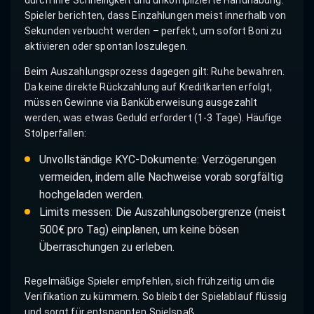
Spieler berichten, dass Einzahlungen meist innerhalb von
Sekunden verbucht werden – perfekt, um sofort Boni zu
aktivieren oder spontan loszulegen.
Beim Auszahlungsprozess dagegen gilt: Ruhe bewahren.
Da keine direkte Rückzahlung auf Kreditkarten erfolgt,
müssen Gewinne via Banküberweisung ausgezahlt
werden, was etwas Geduld erfordert (1-3 Tage). Häufige
Stolperfallen:
Unvollständige KYC-Dokumente: Verzögerungen
vermeiden, indem alle Nachweise vorab sorgfältig
hochgeladen werden.
Limits messen: Die Auszahlungsobergrenze (meist
500€ pro Tag) einplanen, um keine bösen
Überraschungen zu erleben.
Regelmäßige Spieler empfehlen, sich frühzeitig um die
Verifikation zu kümmern. So bleibt der Spielablauf flüssig
und sorgt für entspannten Spielspaß.