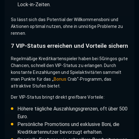
Lock-in-Zeiten.
So lässt sich das Potential der Willkommensboni und
Aktionen optimal nutzen, ohne in unnötige Probleme zu
rennen.
7 VIP-Status erreichen und Vorteile sichern
Regelmäßige Kreditkartenspieler haben bei 5Gringos gute
Chancen, schnell den VIP-Status zu erlangen. Durch
konstante Einzahlungen und Spielaktivitäten sammelt
man Punkte für das „
Bonus
Crab“-Programm, das
attraktive Stufen bietet.
Der VIP-Status bringt direkt greifbare Vorteile:
Höhere tägliche Auszahlungsgrenzen, oft über 500
Euro.
Persönliche Promotions und exklusive Boni, die
Kreditkartennutzer bevorzugt erhalten.