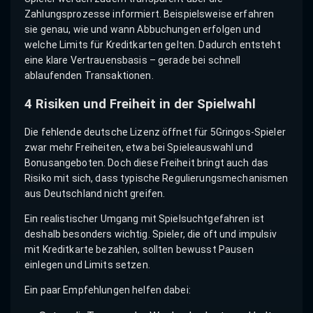
Zahlungsprozesse informiert. Beispielsweise erfahren
sie genau, wie und wann Abbuchungen erfolgen und
welche Limits für Kreditkarten gelten. Dadurch entsteht
eine klare Vertrauensbasis – gerade bei schnell
ablaufenden Transaktionen.
4 Risiken und Freiheit in der Spielwahl
Die fehlende deutsche Lizenz öffnet für 5Gringos-Spieler
zwar mehr Freiheiten, etwa bei Spieleauswahl und
Bonusangeboten. Doch diese Freiheit bringt auch das
Risiko mit sich, dass typische Regulierungsmechanismen
aus Deutschland nicht greifen.
Ein realistischer Umgang mit Spielsuchtgefahren ist
deshalb besonders wichtig. Spieler, die oft und impulsiv
mit Kreditkarte bezahlen, sollten bewusst Pausen
einlegen und Limits setzen.
Ein paar Empfehlungen helfen dabei: