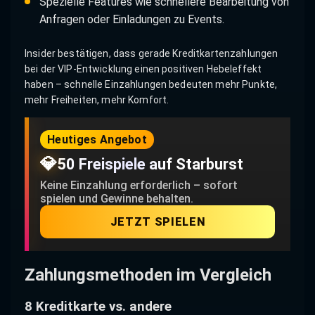
Spezielle Features wie schnellere Bearbeitung von
Anfragen oder Einladungen zu Events.
Insider bestätigen, dass gerade Kreditkartenzahlungen
bei der VIP-Entwicklung einen positiven Hebeleffekt
haben – schnelle Einzahlungen bedeuten mehr Punkte,
mehr Freiheiten, mehr Komfort.
Heutiges Angebot
💎
50 Freispiele auf Starburst
Keine Einzahlung erforderlich – sofort
spielen und Gewinne behalten.
JETZT SPIELEN
Zahlungsmethoden im Vergleich
8 Kreditkarte vs. andere