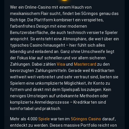
Wer ein Online-Casino mit einem Hauch von
mexikanischem Flair sucht, findet bei 5Gringos genau das
Richtige. Die Plattform kombiniert ein verspieltes,
farbenfrohes Design mit einer modernen
Benutzeroberfläche, die auch technisch versierte Spieler
anspricht. So entsteht eine Atmosphäre, die weit über ein
typisches Casino hinausgeht – hier fühlt sich alles
lebendig und einladend an. Ganz ohne Umschweife liegt
der Fokus klar auf schnellen und vor allem sicheren
Zahlungen. Dabei zählen
Visa
und
Mastercard
zu den
bevorzugten Zahlungsmitteln. Gerade weil Kreditkarten
weltweit weit verbreitet und sehr vertraut sind, bieten sie
Spielern eine unkomplizierte Möglichkeit, ihr Konto zu
füttern und direkt mit dem Spielspaß loszulegen. Kein
nerviges Umsteigen auf unbekannte Methoden oder
komplizierte Anmeldeprozesse – Kreditkarten sind
komfortabel und praktisch.
Mehr als 4.000
Spiele
warten im
5Gringos Casino
darauf,
entdeckt zu werden. Dieses massive Portfolio reicht von