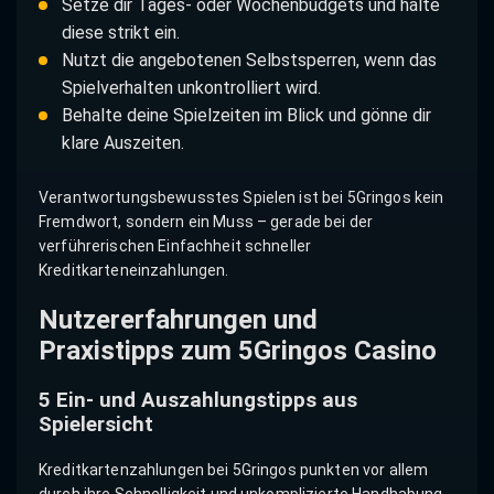
Setze dir Tages- oder Wochenbudgets und halte
diese strikt ein.
Nutzt die angebotenen Selbstsperren, wenn das
Spielverhalten unkontrolliert wird.
Behalte deine Spielzeiten im Blick und gönne dir
klare Auszeiten.
Verantwortungsbewusstes Spielen ist bei 5Gringos kein
Fremdwort, sondern ein Muss – gerade bei der
verführerischen Einfachheit schneller
Kreditkarteneinzahlungen.
Nutzererfahrungen und
Praxistipps zum 5Gringos Casino
5 Ein- und Auszahlungstipps aus
Spielersicht
Kreditkartenzahlungen bei 5Gringos punkten vor allem
durch ihre Schnelligkeit und unkomplizierte Handhabung.