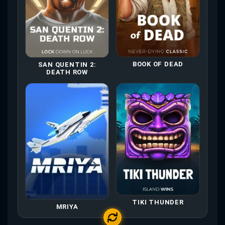
BOOK OF DEAD
SAN QUENTIN 2:
DEATH ROW
TIKI THUNDER
MRIYA