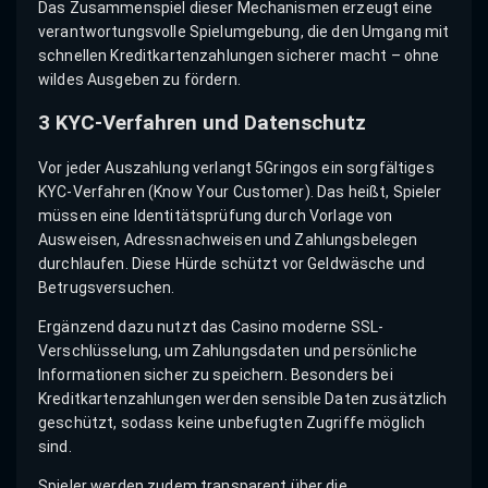
Das Zusammenspiel dieser Mechanismen erzeugt eine
verantwortungsvolle Spielumgebung, die den Umgang mit
schnellen Kreditkartenzahlungen sicherer macht – ohne
wildes Ausgeben zu fördern.
3 KYC-Verfahren und Datenschutz
Vor jeder Auszahlung verlangt 5Gringos ein sorgfältiges
KYC-Verfahren (Know Your Customer). Das heißt, Spieler
müssen eine Identitätsprüfung durch Vorlage von
Ausweisen, Adressnachweisen und Zahlungsbelegen
durchlaufen. Diese Hürde schützt vor Geldwäsche und
Betrugsversuchen.
Ergänzend dazu nutzt das Casino moderne SSL-
Verschlüsselung, um Zahlungsdaten und persönliche
Informationen sicher zu speichern. Besonders bei
Kreditkartenzahlungen werden sensible Daten zusätzlich
geschützt, sodass keine unbefugten Zugriffe möglich
sind.
Spieler werden zudem transparent über die