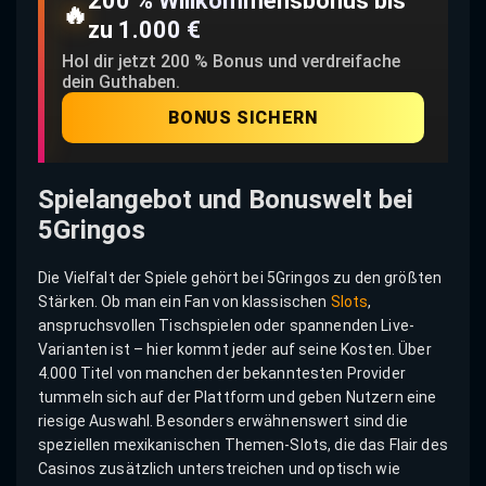
200 % Willkommensbonus bis
🔥
zu 1.000 €
Hol dir jetzt 200 % Bonus und verdreifache
dein Guthaben.
BONUS SICHERN
Spielangebot und Bonuswelt bei
5Gringos
Die Vielfalt der Spiele gehört bei 5Gringos zu den größten
Stärken. Ob man ein Fan von klassischen
Slots
,
anspruchsvollen Tischspielen oder spannenden Live-
Varianten ist – hier kommt jeder auf seine Kosten. Über
4.000 Titel von manchen der bekanntesten Provider
tummeln sich auf der Plattform und geben Nutzern eine
riesige Auswahl. Besonders erwähnenswert sind die
speziellen mexikanischen Themen-Slots, die das Flair des
Casinos zusätzlich unterstreichen und optisch wie