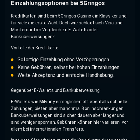
Einzahlungsoptionen bei 5Gringos
Kreditkarten sind beim 5Gringos Casino ein Klassiker und
für viele die erste Wahl. Doch wie schlägt sich Visa und
Mastercard im Vergleich zu E-Wallets oder
Banküberweisungen?
Vorteile der Kreditkarte:
Sofortige Einzahlung ohne Verzögerungen.
Keine Gebühren, selbst bei hohen Einzahlungen.
Weite Akzeptanz und einfache Handhabung.
Gegenüber E-Wallets und Banküberweisung:
E-Wallets wie MiFinity ermöglichen oft ebenfalls schnelle
Zahlungen, bieten aber manchmal Boniinschränkungen.
Banküberweisungen sind sicher, dauern aber länger und
sind weniger spontan. Gebühren können hier variieren, vor
allem bei internationalen Transfers.