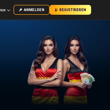
nus
ANMELDEN
REGISTRIEREN