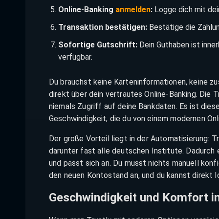
Online-Banking
anmelden
:
Logge dich mit dei
Transaktion bestätigen:
Bestätige die Zahlun
Sofortige Gutschrift:
Dein Guthaben ist inne
verfügbar.
Du brauchst keine Karteninformationen, keine zu
direkt über dein vertrautes Online-Banking. Die T
niemals Zugriff auf deine Bankdaten. Es ist dies
Geschwindigkeit, die du von einem modernen Onl
Der große Vorteil liegt in der Automatisierung:
darunter fast alle deutschen Institute. Dadurc
und passt sich an. Du musst nichts manuell konfi
den neuen Kontostand an, und du kannst direkt l
Geschwindigkeit und Komfort i