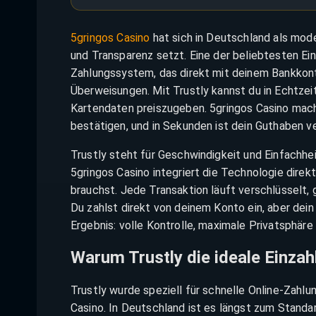
5gringos Casino
hat sich in Deutschland als mode
und Transparenz setzt. Eine der beliebtesten Ei
Zahlungssystem, das direkt mit deinem Bankkonto
Überweisungen. Mit Trustly kannst du in Echtzei
Kartendaten preiszugeben. 5gringos Casino macht
bestätigen, und in Sekunden ist dein Guthaben ve
Trustly steht für Geschwindigkeit und Einfachhe
5gringos Casino integriert die Technologie direk
brauchst. Jede Transaktion läuft verschlüsselt,
Du zahlst direkt von deinem Konto ein, aber dein
Ergebnis: volle Kontrolle, maximale Privatsphäre 
Warum Trustly die ideale Einza
Trustly wurde speziell für schnelle Online-Zahl
Casino. In Deutschland ist es längst zum Standa