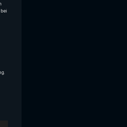
n
 bei
ng.