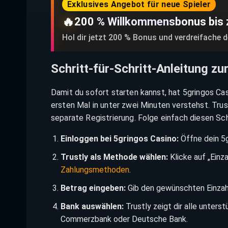
Exklusives Angebot für neue Spieler
🔥
200 % Willkommensbonus bis 
Hol dir jetzt 200 % Bonus und verdreifache 
Schritt-für-Schritt-Anleitung zu
Damit du sofort starten kannst, hat 5gringos Cas
ersten Mal in unter zwei Minuten verstehst. Trus
separate Registrierung. Folge einfach diesen Sch
Einloggen bei 5gringos Casino:
Öffne dein 5
Trustly als Methode wählen:
Klicke auf „Einz
Zahlungsmethoden
.
Betrag eingeben:
Gib den gewünschten Einzah
Bank auswählen:
Trustly zeigt dir alle unters
Commerzbank oder Deutsche Bank.