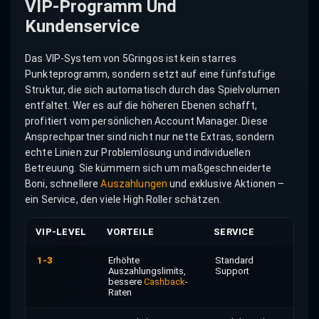
VIP-Programm Und
Kundenservice
Das VIP-System von 5Gringos ist kein starres
Punkteprogramm, sondern setzt auf eine fünfstufige
Struktur, die sich automatisch durch das Spielvolumen
entfaltet. Wer es auf die höheren Ebenen schafft,
profitiert vom persönlichen Account Manager. Diese
Ansprechpartner sind nicht nur nette Extras, sondern
echte Linien zur Problemlösung und individuellen
Betreuung. Sie kümmern sich um maßgeschneiderte
Boni, schnellere
Auszahlungen
und exklusive Aktionen –
ein Service, den viele High Roller schätzen.
VIP-LEVEL
VORTEILE
SERVICE
1-3
Erhöhte
Standard
Auszahlungslimits,
Support
bessere
Cashback
-
Raten