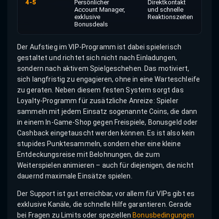
4-5
Persönlicher
Direktkontakt
Account Manager,
und schnelle
exklusive
Reaktionszeiten
Bonusdeals
Der Aufstieg im VIP-Programm ist dabei spielerisch
gestaltet und richtet sich nicht nach Einladungen,
sondern nach aktivem Spielgeschehen. Das motiviert,
sich langfristig zu engagieren, ohne in eine Warteschleife
zu geraten. Neben diesem festen System sorgt das
Loyalty-Programm für zusätzliche Anreize: Spieler
sammeln mit jedem Einsatz sogenannte Coins, die dann
in einem In-Game-Shop gegen Freispiele, Bonusgeld oder
Cashback eingetauscht werden können. Es ist also kein
stupides Punktesammeln, sondern eher eine kleine
Entdeckungsreise mit Belohnungen, die zum
Weiterspielen animieren – auch für diejenigen, die nicht
dauernd maximale Einsätze spielen.
Der Support ist gut erreichbar, vor allem für VIPs gibt es
exklusive Kanäle, die schnelle Hilfe garantieren. Gerade
bei Fragen zu Limits oder speziellen
Bonusbedingungen