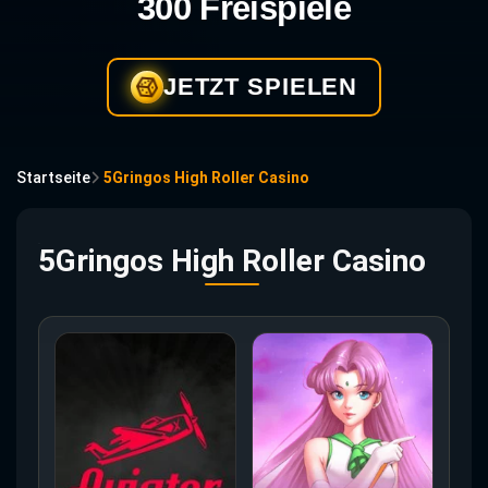
300 Freispiele
JETZT SPIELEN
Startseite
5Gringos High Roller Casino
5Gringos High Roller Casino