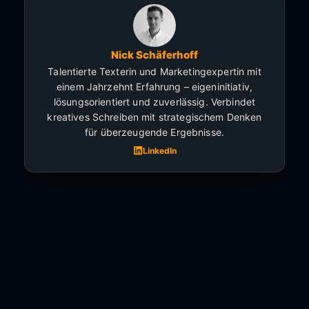
Nick Schäferhoff
Talentierte Texterin und Marketingexpertin mit
einem Jahrzehnt Erfahrung – eigeninitiativ,
lösungsorientiert und zuverlässig. Verbindet
kreatives Schreiben mit strategischem Denken
für überzeugende Ergebnisse.
LinkedIn