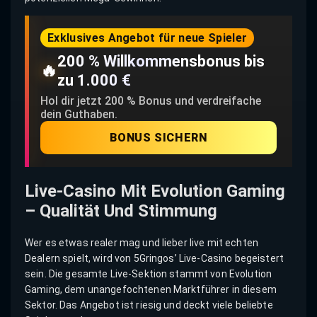
Exklusives Angebot für neue Spieler
200 % Willkommensbonus bis
🔥
zu 1.000 €
Hol dir jetzt 200 % Bonus und verdreifache
dein Guthaben.
BONUS SICHERN
Live-Casino Mit Evolution Gaming
– Qualität Und Stimmung
Wer es etwas realer mag und lieber live mit echten
Dealern spielt, wird von 5Gringos’ Live-Casino begeistert
sein. Die gesamte Live-Sektion stammt von Evolution
Gaming, dem unangefochtenen Marktführer in diesem
Sektor. Das Angebot ist riesig und deckt viele beliebte