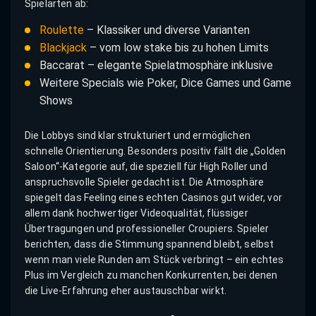
Spielarten ab:
Roulette
– Klassiker und diverse Varianten
Blackjack
– vom low stake bis zu hohen Limits
Baccarat – elegante Spielatmosphäre inklusive
Weitere Specials wie Poker, Dice Games und Game
Shows
Die Lobbys sind klar strukturiert und ermöglichen
schnelle Orientierung. Besonders positiv fällt die „Golden
Saloon“-Kategorie auf, die speziell für High Roller und
anspruchsvolle Spieler gedacht ist. Die Atmosphäre
spiegelt das Feeling eines echten Casinos gut wider, vor
allem dank hochwertiger Videoqualität, flüssiger
Übertragungen und professioneller Croupiers. Spieler
berichten, dass die Stimmung spannend bleibt, selbst
wenn man viele Runden am Stück verbringt – ein echtes
Plus im Vergleich zu manchen Konkurrenten, bei denen
die Live-Erfahrung eher austauschbar wirkt.