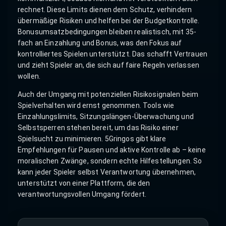
rechnet. Diese Limits dienen dem Schutz, verhindern
übermäßige Risiken und helfen bei der Budgetkontrolle.
Bonusumsatzbedingungen bleiben realistisch, mit 35-
fach an Einzahlung und Bonus, was den Fokus auf
kontrolliertes Spielen unterstützt. Das schafft Vertrauen
und zieht Spieler an, die sich auf faire Regeln verlassen
wollen.
Auch der Umgang mit potenziellen Risikosignalen beim
Spielverhalten wird ernst genommen. Tools wie
Einzahlungslimits, Sitzungslängen-Überwachung und
Selbstsperren stehen bereit, um das Risiko einer
Spielsucht zu minimieren. 5Gringos gibt klare
Empfehlungen für Pausen und aktive Kontrolle ab – keine
moralischen Zwänge, sondern echte Hilfestellungen. So
kann jeder Spieler selbst Verantwortung übernehmen,
unterstützt von einer Plattform, die den
verantwortungsvollen Umgang fördert.