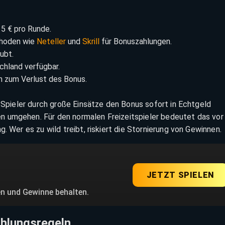
 5 € pro Runde.
thoden wie
Neteller
und
Skrill
für Bonuszahlungen.
ubt.
chland verfügbar.
n zum Verlust des Bonus.
s Spieler durch große Einsätze den Bonus sofort in Echtgeld
 umgehen. Für den normalen Freizeitspieler bedeutet das vor
. Wer es zu wild treibt, riskiert die Stornierung von Gewinnen.
JETZT SPIELEN
en und Gewinne behalten.
ahlungsregeln