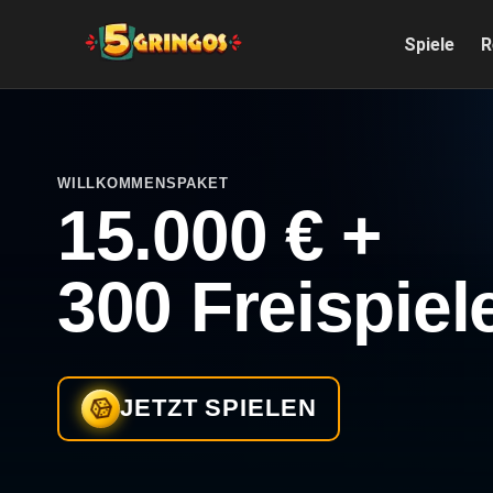
Spiele
R
WILLKOMMENSPAKET
15.000 € +
300 Freispiel
JETZT SPIELEN