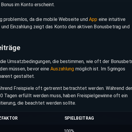
r Bonus im Konto erscheint.
ng problemlos, da die mobile Webseite und
App
eine intuitive
 und Einzahlung zeigt das Konto den aktiven Bonusbetrag und
iträge
 die Umsatzbedingungen, die bestimmen, wie oft der Bonusbet
rden müssen, bevor eine
Auszahlung
möglich ist. Im 5gringos
parent gestaltet.
ährend Freispiele oft getrennt betrachtet werden. Während de
0 Tagen erfüllt werden muss, haben Freispielgewinne oft ein
tierung, die beachtet werden sollte.
ZFAKTOR
SPIELBEITRAG
100%