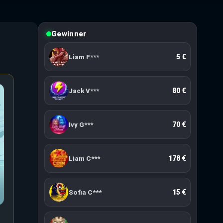
Gewinner
85 €
Isla G***
5 €
Liam F***
80 €
Jack V***
70 €
Ivy G***
178 €
Liam C***